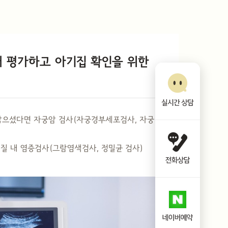
 평가하고 아기집 확인을 위한
않으셨다면 자궁암 검사(자궁경부세포검사, 자궁
질 내 염증검사(그람염색검사, 정밀균 검사)