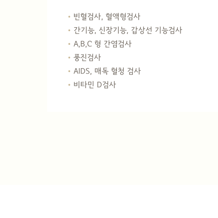
빈혈검사, 혈액형검사
간기능, 신장기능, 갑상선 기능검사
A,B,C 형 간염검사
풍진검사
AIDS, 매독 혈청 검사
비타민 D검사