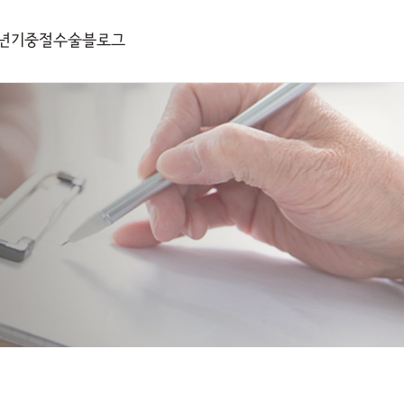
년기
중절수술
블로그