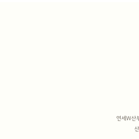
연세W산부
산