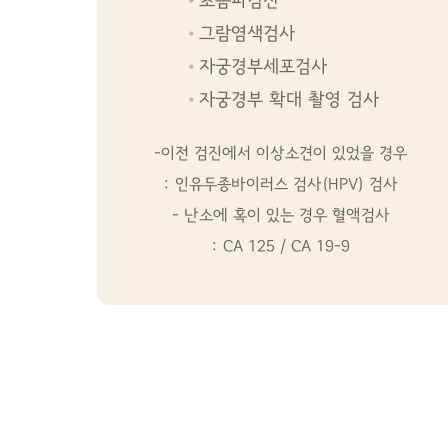
초음파검진
그람염색검사
자궁경부세포검사
자궁경부 확대 촬영 검사
-이전 검진에서 이상소견이 있었을 경우
: 인유두종바이러스 검사(HPV) 검사
- 난소에 혹이 있는 경우 혈액검사
: CA 125 / CA 19-9