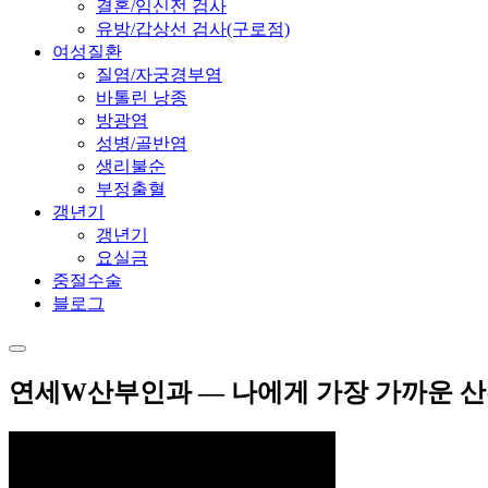
결혼/임신전 검사
유방/갑상선 검사(구로점)
여성질환
질염/자궁경부염
바톨린 낭종
방광염
성병/골반염
생리불순
부정출혈
갱년기
갱년기
요실금
중절수술
블로그
연세W산부인과 — 나에게 가장 가까운 