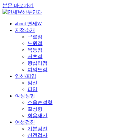
본문 바로가기
about 연세W
지점소개
구로점
노원점
목동점
서초점
왕십리점
여의도점
임신/피임
임신
피임
여성성형
소음순성형
질성형
회음재건
여성검진
기본검진
산전검사