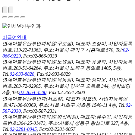
비급여안내
연세더블유산부인과의원(구로점), 대표자:조정미, 사업자등록
번호:119-22-71363, 주소:서울시 관악구 시흥대로 570, Tel:
02-
866-9229
, Fax:02-866-9339
연세더블유산부인과의원(노원점), 대표자:유경화, 사업자등록
번호:203-51-64264, 주소:서울시 노원구 동일로 1405, 5층,
Tel:
02-933-8828
, Fax:02-933-8829
연세더블유산부인과의원(목동점), 대표자:정다운, 사업자등록
번호:203-72-02905, 주소:서울시 양천구 오목로 344, 청학빌딩
3층, Tel:
02-2654-3500
, Fax:02-2654-3600
연세더블유산부인과(서초점), 대표자:양효인, 사업자등록번
호:471-38-00369, 주소:서울 서초구 서초동 1540-11 4층, Tel:
02-
587-2330
, Fax:02-587-2331
연세더블유산부인과의원(왕십리점), 대표자:류수민, 사업자등
록번호:364-25-01473, 주소:서울시 성동구 왕십리로 327, 4층,
Tel:
02-2281-0045
, Fax:02-2281-0057
연세더블유산부인과의원(여의도점), 대표자:남안나, 사업자등