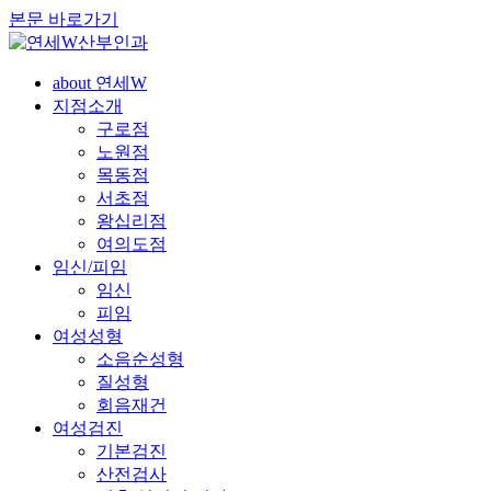
본문 바로가기
about 연세W
지점소개
구로점
노원점
목동점
서초점
왕십리점
여의도점
임신/피임
임신
피임
여성성형
소음순성형
질성형
회음재건
여성검진
기본검진
산전검사