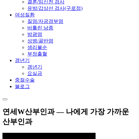
결혼/임신전 검사
유방/갑상선 검사(구로점)
여성질환
질염/자궁경부염
바톨린 낭종
방광염
성병/골반염
생리불순
부정출혈
갱년기
갱년기
요실금
중절수술
블로그
연세W산부인과 — 나에게 가장 가까운
산부인과