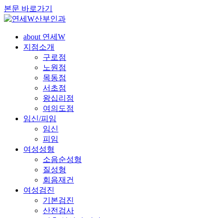
본문 바로가기
about 연세W
지점소개
구로점
노원점
목동점
서초점
왕십리점
여의도점
임신/피임
임신
피임
여성성형
소음순성형
질성형
회음재건
여성검진
기본검진
산전검사