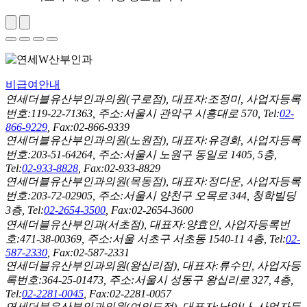
비급여안내
연세더블유산부인과의원(구로점), 대표자:조정미, 사업자등록
번호:119-22-71363, 주소:서울시 관악구 시흥대로 570, Tel:
02-
866-9229
, Fax:02-866-9339
연세더블유산부인과의원(노원점), 대표자:유경화, 사업자등록
번호:203-51-64264, 주소:서울시 노원구 동일로 1405, 5층,
Tel:
02-933-8828
, Fax:02-933-8829
연세더블유산부인과의원(목동점), 대표자:정다운, 사업자등록
번호:203-72-02905, 주소:서울시 양천구 오목로 344, 청학빌딩
3층, Tel:
02-2654-3500
, Fax:02-2654-3600
연세더블유산부인과(서초점), 대표자:양효인, 사업자등록번
호:471-38-00369, 주소:서울 서초구 서초동 1540-11 4층, Tel:
02-
587-2330
, Fax:02-587-2331
연세더블유산부인과의원(왕십리점), 대표자:류수민, 사업자등
록번호:364-25-01473, 주소:서울시 성동구 왕십리로 327, 4층,
Tel:
02-2281-0045
, Fax:02-2281-0057
연세더블유산부인과의원(여의도점), 대표자:남안나, 사업자등