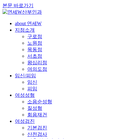
본문 바로가기
about 연세W
지점소개
구로점
노원점
목동점
서초점
왕십리점
여의도점
임신/피임
임신
피임
여성성형
소음순성형
질성형
회음재건
여성검진
기본검진
산전검사