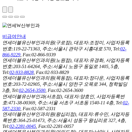
비급여안내
연세더블유산부인과의원(구로점), 대표자:조정미, 사업자등록
번호:119-22-71363, 주소:서울시 관악구 시흥대로 570, Tel:
02-
866-9229
, Fax:02-866-9339
연세더블유산부인과의원(노원점), 대표자:유경화, 사업자등록
번호:203-51-64264, 주소:서울시 노원구 동일로 1405, 5층,
Tel:
02-933-8828
, Fax:02-933-8829
연세더블유산부인과의원(목동점), 대표자:정다운, 사업자등록
번호:203-72-02905, 주소:서울시 양천구 오목로 344, 청학빌딩
3층, Tel:
02-2654-3500
, Fax:02-2654-3600
연세더블유산부인과(서초점), 대표자:양효인, 사업자등록번
호:471-38-00369, 주소:서울 서초구 서초동 1540-11 4층, Tel:
02-
587-2330
, Fax:02-587-2331
연세더블유산부인과의원(왕십리점), 대표자:류수민, 사업자등
록번호:364-25-01473, 주소:서울시 성동구 왕십리로 327, 4층,
Tel:
02-2281-0045
, Fax:02-2281-0057
연세더블유산부인과의원(여의도점), 대표자:남안나, 사업자등