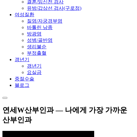
결혼/임신전 검사
유방/갑상선 검사(구로점)
여성질환
질염/자궁경부염
바톨린 낭종
방광염
성병/골반염
생리불순
부정출혈
갱년기
갱년기
요실금
중절수술
블로그
연세W산부인과 — 나에게 가장 가까운
산부인과